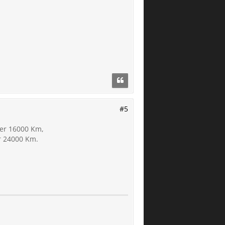
#5
der 16000 Km,
r 24000 Km.