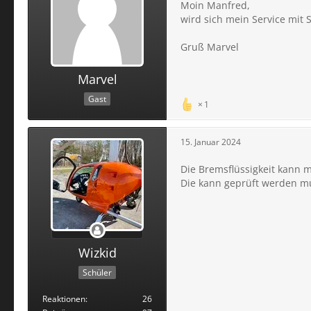
Moin Manfred,
wird sich mein Service mit 
Gruß Marvel
Marvel
Gast
1
15. Januar 2024
Die Bremsflüssigkeit kann 
Die kann geprüft werden mu
Wizkid
Schüler
Reaktionen
26