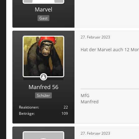
Marvel
Gast
27. Februar 2023
Hat der Marvel auch 12 Mo
Manfred 56
MfG
Schüler
Manfred
Reaktionen
22
Beiträge
109
27. Februar 2023