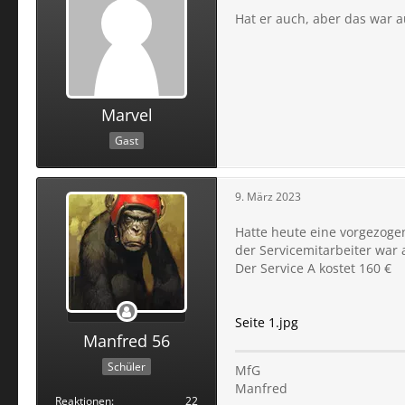
Hat er auch, aber das war 
Marvel
Gast
9. März 2023
Hatte heute eine vorgezogen
der Servicemitarbeiter war
Der Service A kostet 160 €
Seite 1.jpg
Manfred 56
Schüler
MfG
Manfred
Reaktionen
22