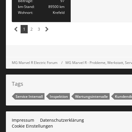
Beiträge
97
km-Stand
89500 km
Wohnort
Krefeld
1
2
3
MG Marvel R Electric Forum
MG Marvel R - Probleme, Werkstatt, Serv
Tags
Service Intervall
Inspektion
Wartungsintervalle
Kundendi
Impressum
Datenschutzerklärung
Cookie Einstellungen