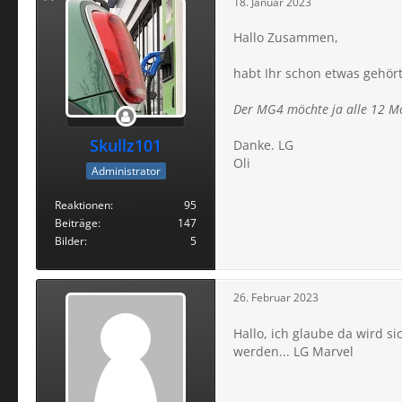
18. Januar 2023
Hallo Zusammen,
habt Ihr schon etwas gehört 
Der MG4 möchte ja alle 12 Mo
Skullz101
Danke. LG
Oli
Administrator
Reaktionen
95
Beiträge
147
Bilder
5
26. Februar 2023
Hallo, ich glaube da wird s
werden... LG Marvel