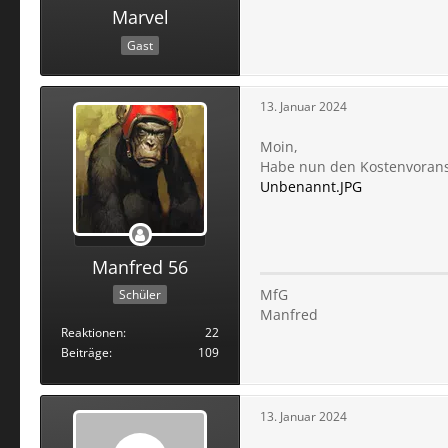
Marvel
Gast
13. Januar 2024
Moin,
Habe nun den Kostenvoransc
Unbenannt.JPG
Manfred 56
MfG
Schüler
Manfred
Reaktionen
22
Beiträge
109
13. Januar 2024