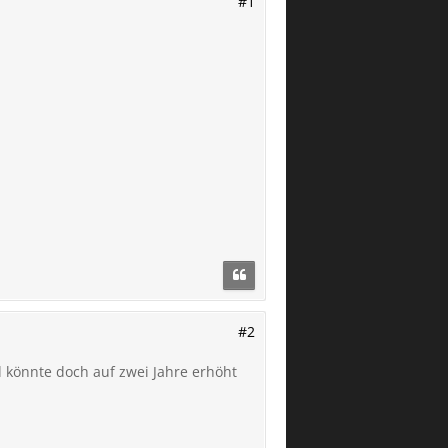
#1
#2
nd könnte doch auf zwei Jahre erhöht