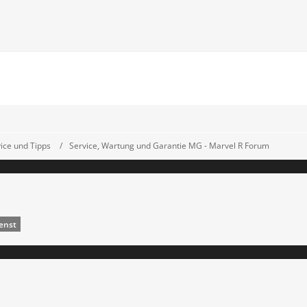
ice und Tipps
Service, Wartung und Garantie MG - Marvel R Forum
enst