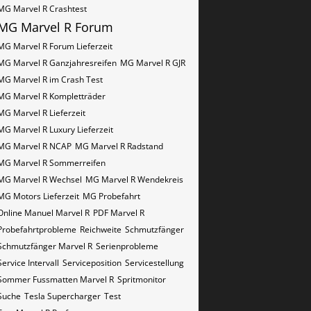
MG Marvel R Crashtest
MG Marvel R Forum
MG Marvel R Forum Lieferzeit
MG Marvel R Ganzjahresreifen
MG Marvel R GJR
MG Marvel R im Crash Test
MG Marvel R Kompletträder
MG Marvel R Lieferzeit
MG Marvel R Luxury Lieferzeit
MG Marvel R NCAP
MG Marvel R Radstand
MG Marvel R Sommerreifen
MG Marvel R Wechsel
MG Marvel R Wendekreis
MG Motors Lieferzeit
MG Probefahrt
Online Manuel Marvel R
PDF Marvel R
Probefahrtprobleme
Reichweite
Schmutzfänger
Schmutzfänger Marvel R
Serienprobleme
Service Intervall
Serviceposition
Servicestellung
Sommer Fussmatten Marvel R
Spritmonitor
Suche
Tesla Supercharger
Test