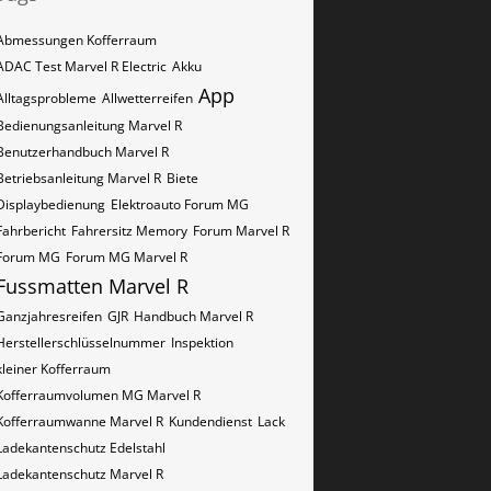
Abmessungen Kofferraum
ADAC Test Marvel R Electric
Akku
App
Alltagsprobleme
Allwetterreifen
Bedienungsanleitung Marvel R
Benutzerhandbuch Marvel R
Betriebsanleitung Marvel R
Biete
Displaybedienung
Elektroauto Forum MG
Fahrbericht
Fahrersitz Memory
Forum Marvel R
Forum MG
Forum MG Marvel R
Fussmatten Marvel R
Ganzjahresreifen
GJR
Handbuch Marvel R
Herstellerschlüsselnummer
Inspektion
kleiner Kofferraum
Kofferraumvolumen MG Marvel R
Kofferraumwanne Marvel R
Kundendienst
Lack
Ladekantenschutz Edelstahl
Ladekantenschutz Marvel R