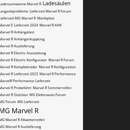
Ladesäulen
Laderaumwanne Marvel R
Langzeitprobleme
Lieferzeit Marvel R Forum
Lieferzeit MG Marvel R
Marktplatz
Marvel E Lieferzeit 2024
Marvel R AHK
Marvel R Anhängelast
Marvel R Anhängerkupplung
Marvel R Auslieferung
Marvel R Electric Ausstattung
Marvel R Electric Konfigurator
Marvel R Forum
Marvel R Kompletträder
Marvel R Konfiguration
Marvel R Lieferzeit 2023
Marvel R Performance
MarvelR Performance Lieferzeit
Marvel R Probefahrt
Marvel R Sommerreifen
Marvel R Stützlast
MG Elektroauto Forum
MG Forum
MG Lieferzeit
MG Marvel R
MG Marvel R Allwetterreifen
MG Marvel R Auslieferung