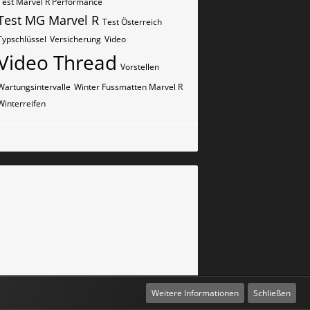
Test Marvel R Performance
Test MG Marvel R
Test Österreich
Typschlüssel
Versicherung
Video
Video Thread
Vorstellen
Wartungsintervalle
Winter Fussmatten Marvel R
Winterreifen
Weitere Informationen
Schließen