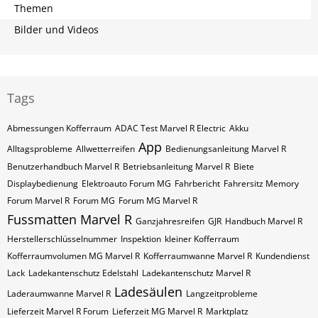
Themen
Bilder und Videos
Tags
Abmessungen Kofferraum
ADAC Test Marvel R Electric
Akku
App
Alltagsprobleme
Allwetterreifen
Bedienungsanleitung Marvel R
Benutzerhandbuch Marvel R
Betriebsanleitung Marvel R
Biete
Displaybedienung
Elektroauto Forum MG
Fahrbericht
Fahrersitz Memory
Forum Marvel R
Forum MG
Forum MG Marvel R
Fussmatten Marvel R
Ganzjahresreifen
GJR
Handbuch Marvel R
Herstellerschlüsselnummer
Inspektion
kleiner Kofferraum
Kofferraumvolumen MG Marvel R
Kofferraumwanne Marvel R
Kundendienst
Lack
Ladekantenschutz Edelstahl
Ladekantenschutz Marvel R
Ladesäulen
Laderaumwanne Marvel R
Langzeitprobleme
Lieferzeit Marvel R Forum
Lieferzeit MG Marvel R
Marktplatz