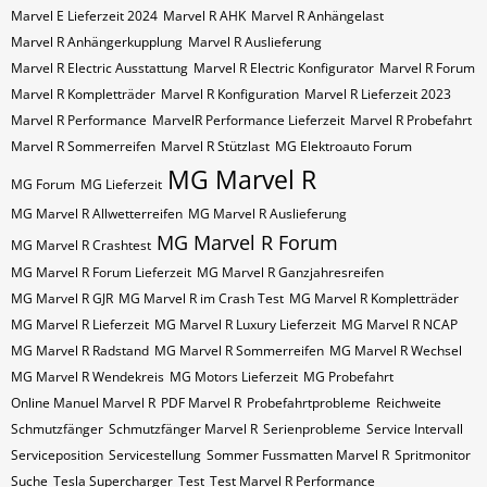
Marvel E Lieferzeit 2024
Marvel R AHK
Marvel R Anhängelast
Marvel R Anhängerkupplung
Marvel R Auslieferung
Marvel R Electric Ausstattung
Marvel R Electric Konfigurator
Marvel R Forum
Marvel R Kompletträder
Marvel R Konfiguration
Marvel R Lieferzeit 2023
Marvel R Performance
MarvelR Performance Lieferzeit
Marvel R Probefahrt
Marvel R Sommerreifen
Marvel R Stützlast
MG Elektroauto Forum
MG Marvel R
MG Forum
MG Lieferzeit
MG Marvel R Allwetterreifen
MG Marvel R Auslieferung
MG Marvel R Forum
MG Marvel R Crashtest
MG Marvel R Forum Lieferzeit
MG Marvel R Ganzjahresreifen
MG Marvel R GJR
MG Marvel R im Crash Test
MG Marvel R Kompletträder
MG Marvel R Lieferzeit
MG Marvel R Luxury Lieferzeit
MG Marvel R NCAP
MG Marvel R Radstand
MG Marvel R Sommerreifen
MG Marvel R Wechsel
MG Marvel R Wendekreis
MG Motors Lieferzeit
MG Probefahrt
Online Manuel Marvel R
PDF Marvel R
Probefahrtprobleme
Reichweite
Schmutzfänger
Schmutzfänger Marvel R
Serienprobleme
Service Intervall
Serviceposition
Servicestellung
Sommer Fussmatten Marvel R
Spritmonitor
Suche
Tesla Supercharger
Test
Test Marvel R Performance