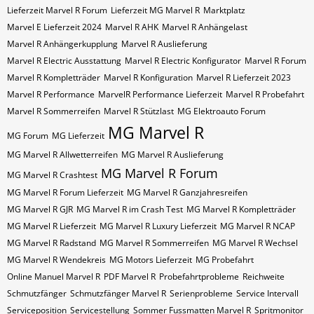
Lieferzeit Marvel R Forum
Lieferzeit MG Marvel R
Marktplatz
Marvel E Lieferzeit 2024
Marvel R AHK
Marvel R Anhängelast
Marvel R Anhängerkupplung
Marvel R Auslieferung
Marvel R Electric Ausstattung
Marvel R Electric Konfigurator
Marvel R Forum
Marvel R Kompletträder
Marvel R Konfiguration
Marvel R Lieferzeit 2023
Marvel R Performance
MarvelR Performance Lieferzeit
Marvel R Probefahrt
Marvel R Sommerreifen
Marvel R Stützlast
MG Elektroauto Forum
MG Marvel R
MG Forum
MG Lieferzeit
MG Marvel R Allwetterreifen
MG Marvel R Auslieferung
MG Marvel R Forum
MG Marvel R Crashtest
MG Marvel R Forum Lieferzeit
MG Marvel R Ganzjahresreifen
MG Marvel R GJR
MG Marvel R im Crash Test
MG Marvel R Kompletträder
MG Marvel R Lieferzeit
MG Marvel R Luxury Lieferzeit
MG Marvel R NCAP
MG Marvel R Radstand
MG Marvel R Sommerreifen
MG Marvel R Wechsel
MG Marvel R Wendekreis
MG Motors Lieferzeit
MG Probefahrt
Online Manuel Marvel R
PDF Marvel R
Probefahrtprobleme
Reichweite
Schmutzfänger
Schmutzfänger Marvel R
Serienprobleme
Service Intervall
Serviceposition
Servicestellung
Sommer Fussmatten Marvel R
Spritmonitor