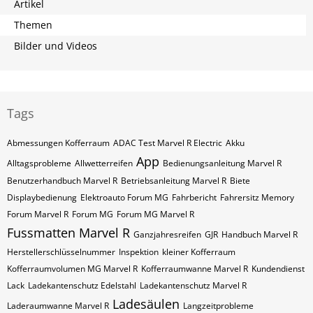
Artikel
Themen
Bilder und Videos
Tags
Abmessungen Kofferraum
ADAC Test Marvel R Electric
Akku
App
Alltagsprobleme
Allwetterreifen
Bedienungsanleitung Marvel R
Benutzerhandbuch Marvel R
Betriebsanleitung Marvel R
Biete
Displaybedienung
Elektroauto Forum MG
Fahrbericht
Fahrersitz Memory
Forum Marvel R
Forum MG
Forum MG Marvel R
Fussmatten Marvel R
Ganzjahresreifen
GJR
Handbuch Marvel R
Herstellerschlüsselnummer
Inspektion
kleiner Kofferraum
Kofferraumvolumen MG Marvel R
Kofferraumwanne Marvel R
Kundendienst
Lack
Ladekantenschutz Edelstahl
Ladekantenschutz Marvel R
Ladesäulen
Laderaumwanne Marvel R
Langzeitprobleme