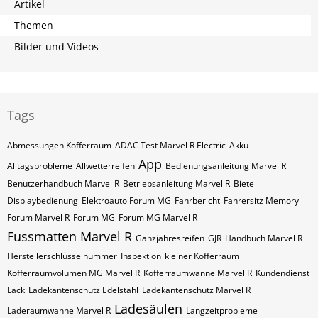
Artikel
Themen
Bilder und Videos
Tags
Abmessungen Kofferraum
ADAC Test Marvel R Electric
Akku
App
Alltagsprobleme
Allwetterreifen
Bedienungsanleitung Marvel R
Benutzerhandbuch Marvel R
Betriebsanleitung Marvel R
Biete
Displaybedienung
Elektroauto Forum MG
Fahrbericht
Fahrersitz Memory
Forum Marvel R
Forum MG
Forum MG Marvel R
Fussmatten Marvel R
Ganzjahresreifen
GJR
Handbuch Marvel R
Herstellerschlüsselnummer
Inspektion
kleiner Kofferraum
Kofferraumvolumen MG Marvel R
Kofferraumwanne Marvel R
Kundendienst
Lack
Ladekantenschutz Edelstahl
Ladekantenschutz Marvel R
Ladesäulen
Laderaumwanne Marvel R
Langzeitprobleme