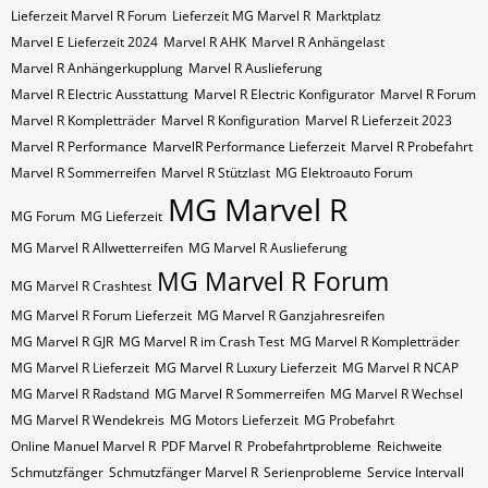
Lieferzeit Marvel R Forum
Lieferzeit MG Marvel R
Marktplatz
Marvel E Lieferzeit 2024
Marvel R AHK
Marvel R Anhängelast
Marvel R Anhängerkupplung
Marvel R Auslieferung
Marvel R Electric Ausstattung
Marvel R Electric Konfigurator
Marvel R Forum
Marvel R Kompletträder
Marvel R Konfiguration
Marvel R Lieferzeit 2023
Marvel R Performance
MarvelR Performance Lieferzeit
Marvel R Probefahrt
Marvel R Sommerreifen
Marvel R Stützlast
MG Elektroauto Forum
MG Marvel R
MG Forum
MG Lieferzeit
MG Marvel R Allwetterreifen
MG Marvel R Auslieferung
MG Marvel R Forum
MG Marvel R Crashtest
MG Marvel R Forum Lieferzeit
MG Marvel R Ganzjahresreifen
MG Marvel R GJR
MG Marvel R im Crash Test
MG Marvel R Kompletträder
MG Marvel R Lieferzeit
MG Marvel R Luxury Lieferzeit
MG Marvel R NCAP
MG Marvel R Radstand
MG Marvel R Sommerreifen
MG Marvel R Wechsel
MG Marvel R Wendekreis
MG Motors Lieferzeit
MG Probefahrt
Online Manuel Marvel R
PDF Marvel R
Probefahrtprobleme
Reichweite
Schmutzfänger
Schmutzfänger Marvel R
Serienprobleme
Service Intervall