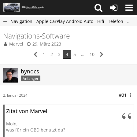
Navigation - Apple CarPlay Android Auto - Hifi - Telefon - Marvel R Forum
Navigations-Software
Marvel
29. März 2023
1
2
3
4
5
…
10
bynocs
Anfänger
#31
2. Januar 2024
Zitat von Marvel
Moin,
was für ein OBD benutzt du?