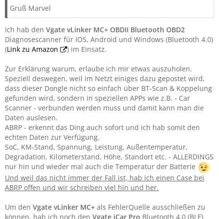
Gruß Marvel
Ich hab den
Vgate vLinker MC+ OBDII Bluetooth OBD2
Diagnosescanner für IOS, Android und Windows (Bluetooth 4.0)
(
Link zu Amazon
) im Einsatz.
Zur Erklärung warum, erlaube ich mir etwas auszuholen.
Speziell deswegen, weil im Netzt einiges dazu gepostet wird,
dass dieser Dongle nicht so einfach über BT-Scan & Koppelung
gefunden wird, sondern in speziellen APPs wie z.B. - Car
Scanner - verbunden werden muss und damit kann man die
Daten auslesen.
ABRP - erkennt das Ding auch sofort und ich hab somit den
echten Daten zur Verfügung.
SoC, KM-Stand, Spannung, Leistung, Außentemperatur,
Degradation, Kilometerstand, Höhe, Standort etc. - ALLERDINGS
nur hin und wieder mal auch die Temperatur der Batterie
Und weil das nicht immer der Fall ist, hab ich einen Case bei
ABRP offen und wir schreiben viel hin und her.
Um den
Vgate vLinker MC+
als FehlerQuelle ausschließen zu
können, hab ich noch den
Vgate iCar Pro
Bluetooth 4.0 (BLE)