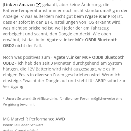
(
Link zu Amazon
) gekauft, aber keine Änderung, die
BatterieTemperatur ist immer noch nicht standardmäßig in der
Anzeige. // was außerdem nicht gut beim (
Vgate iCar Pro)
ist,
dass er sofort in den BT-Einstellungen von iOS erkannt wird,
was nicht so prickelnd ist, weil jeder der am Fahrzeug
vorbeigeht und scannt, den Dongle entdeckt. Wie oben
erwähnt, ist das beim
Vgate vLinker MC+ OBDII Bluetooth
OBD2
nicht der Fall.
Noch was positives zum -
Vgate vLinker MC+ OBDII Bluetooth
OBD2
- ich hab den seit 3 Monaten durchgehend am System
hängen, die 12V Batterie wird nicht ausgesaugt, wie es in
einigen Posts in diversen Foren geschrieben wird. Wenn ich
einsteige, "wacht der Dongle auf und steht für ABRP sofort zur
Verfügung.
* Unsere Seite enthält Affiliate-Links, für die unser Forum möglicherweise eine
Vergütung bekommt.
MG Marvel R Performance AWD
Innen: TeilLeder Schwarz