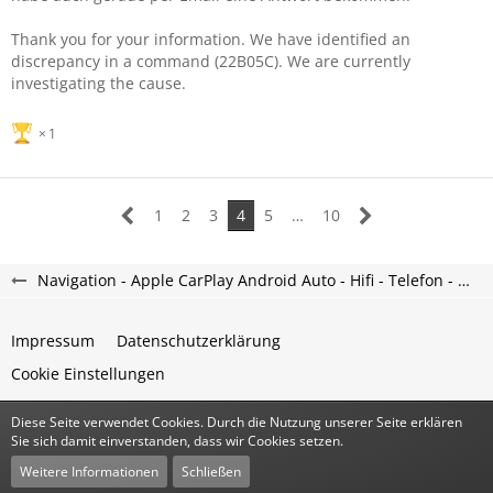
Thank you for your information. We have identified an
discrepancy in a command (22B05C). We are currently
investigating the cause.
1
1
2
3
4
5
…
10
Navigation - Apple CarPlay Android Auto - Hifi - Telefon - Marvel R Forum
Impressum
Datenschutzerklärung
Cookie Einstellungen
Diese Seite verwendet Cookies. Durch die Nutzung unserer Seite erklären
Community-Software:
WoltLab Suite™
Sie sich damit einverstanden, dass wir Cookies setzen.
Stil:
Classic
von
cls-design
Weitere Informationen
Schließen